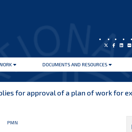
WORK
DOCUMENTS AND RESOURCES
Open
Open
menu
menu
d. applies for approval of a plan of work for