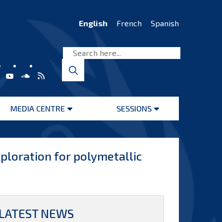
English
French
Spanish
MEDIA CENTRE
SESSIONS
Open
Open
menu
menu
 exploration for polymetallic
LATEST NEWS