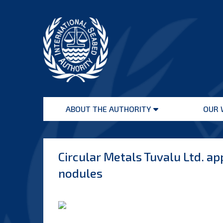
Skip
to
content
International
Seabed
ABOUT THE AUTHORITY
OUR 
Authority
Open
menu
​​​​​​​Circular Metals Tuvalu Lt
nodules