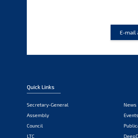
Quick Links
Secretary-General
News
Assembly
Event
Council
Public
LTC
DeepD