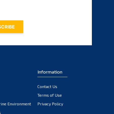
August 2024
July 2024
June 2024
May 2024
April 2024
March 2024
February 2024
Information
January 2024
December 2023
Contact Us
November 2023
Terms of Use
October 2023
rine Environment
Privacy Policy
September 2023
s